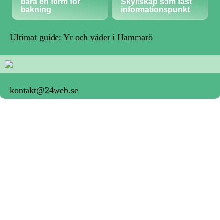
bara en form för
Skyltskåp som fast
bakning
informationspunkt
Ultimat guide: Yr och väder i Hammarö
kontakt@24web.se