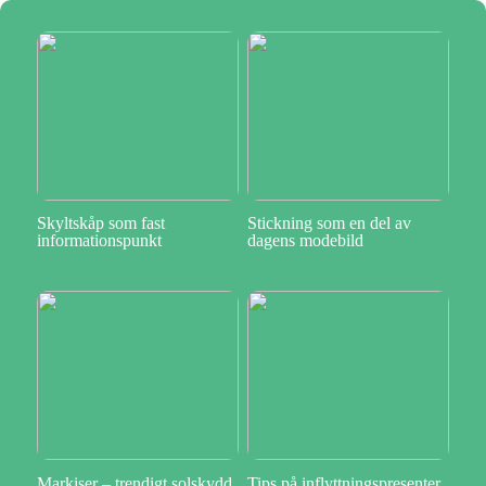
Skyltskåp som fast
Stickning som en del av
informationspunkt
dagens modebild
Markiser – trendigt solskydd
Tips på inflyttningspresenter