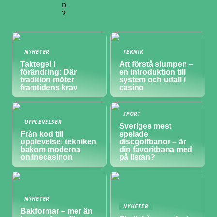
n
?
NYHETER
TEKNIK
Taktegel i
Att förstå slumpen –
förändring: Där
en introduktion till
tradition möter
system och utfall i
framtidens krav
casino
SPORT
UPPLEVELSER
Sveriges mest
Från kod till
spelade
upplevelse: tekniken
discgolfbanor – är
bakom moderna
din favoritbana med
onlinecasinon
på listan?
NYHETER
NYHETER
Bakformar – mer än