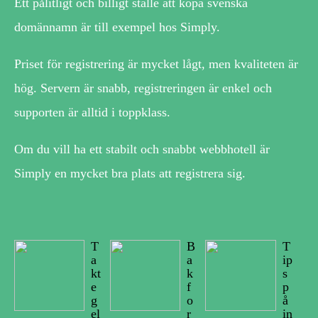
Ett pålitligt och billigt ställe att köpa svenska
domännamn är till exempel hos Simply.
Priset för registrering är mycket lågt, men kvaliteten är
hög. Servern är snabb, registreringen är enkel och
supporten är alltid i toppklass.
Om du vill ha ett stabilt och snabbt webbhotell är
Simply en mycket bra plats att registrera sig.
T
B
T
a
a
ip
kt
k
s
e
f
p
g
o
å
el
r
in