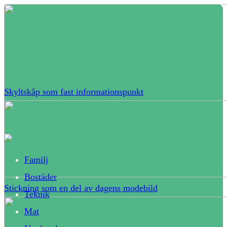
Skyltskåp som fast informationspunkt
Familj
Bostäder
Stickning som en del av dagens modebild
Teknik
Mat