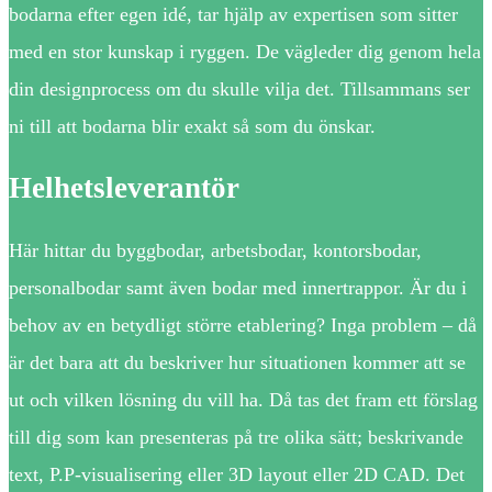
bodarna efter egen idé, tar hjälp av expertisen som sitter
med en stor kunskap i ryggen. De vägleder dig genom hela
din designprocess om du skulle vilja det. Tillsammans ser
ni till att bodarna blir exakt så som du önskar.
Helhetsleverantör
Här hittar du byggbodar, arbetsbodar, kontorsbodar,
personalbodar samt även bodar med innertrappor. Är du i
behov av en betydligt större etablering? Inga problem – då
är det bara att du beskriver hur situationen kommer att se
ut och vilken lösning du vill ha. Då tas det fram ett förslag
till dig som kan presenteras på tre olika sätt; beskrivande
text, P.P-visualisering eller 3D layout eller 2D CAD. Det