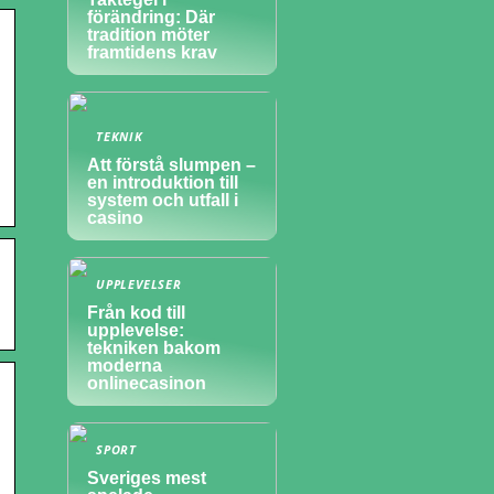
förändring: Där
tradition möter
framtidens krav
TEKNIK
Att förstå slumpen –
en introduktion till
system och utfall i
casino
UPPLEVELSER
Från kod till
upplevelse:
tekniken bakom
moderna
onlinecasinon
SPORT
Sveriges mest