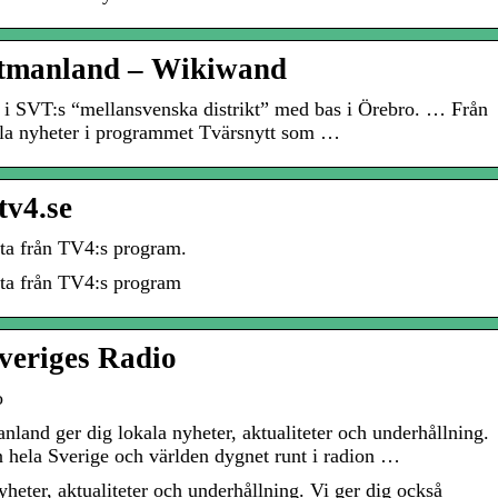
stmanland – Wikiwand
e i SVT:s “mellansvenska distrikt” med bas i Örebro. … Från
ala nyheter i programmet Tvärsnytt som …
tv4.se
sta från TV4:s program.
sta från TV4:s program
veriges Radio
o
and ger dig lokala nyheter, aktualiteter och underhållning.
ån hela Sverige och världen dygnet runt i radion …
heter, aktualiteter och underhållning. Vi ger dig också