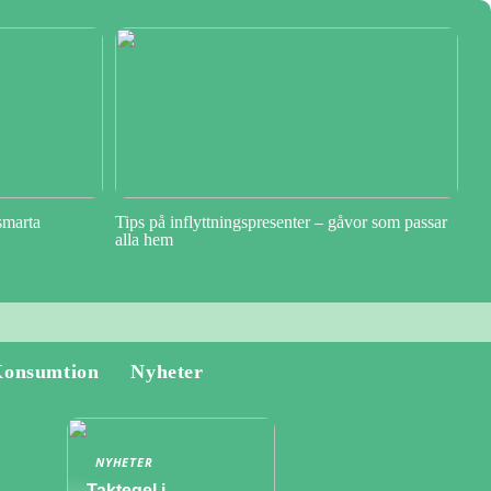
smarta
Tips på inflyttningspresenter – gåvor som passar
alla hem
onsumtion
Nyheter
NYHETER
Taktegel i