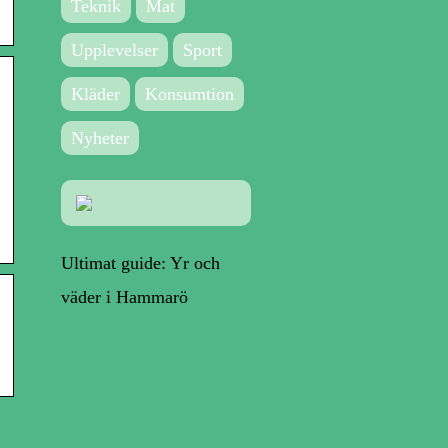
Teknik
Mat
Upplevelser
Sport
Kläder
Konsumtion
Nyheter
Ultimat guide: Yr och
väder i Hammarö