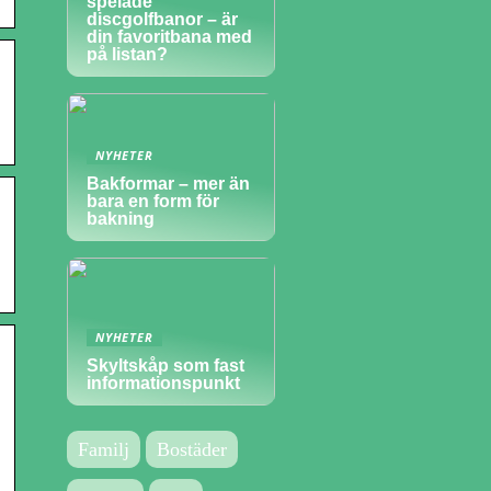
spelade
discgolfbanor – är
din favoritbana med
på listan?
NYHETER
Bakformar – mer än
bara en form för
bakning
NYHETER
Skyltskåp som fast
informationspunkt
Familj
Bostäder