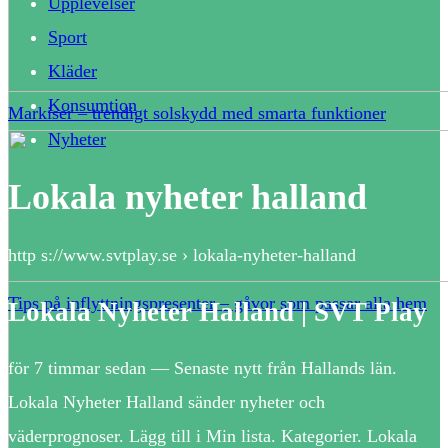
Upplevelser
Sport
Kläder
Konsumtion
Markiser – trendigt solskydd med smarta funktioner
Nyheter
Lokala nyheter halland
http s://www.svtplay.se › lokala-nyheter-halland
Tips på inflyttningspresenter – gåvor som passar alla hem
Lokala Nyheter Halland | SVT Play
för 7 timmar sedan — Senaste nytt från Hallands län.
Lokala Nyheter Halland sänder nyheter och
väderprognoser. Lägg till i Min lista. Kategorier. Lokala