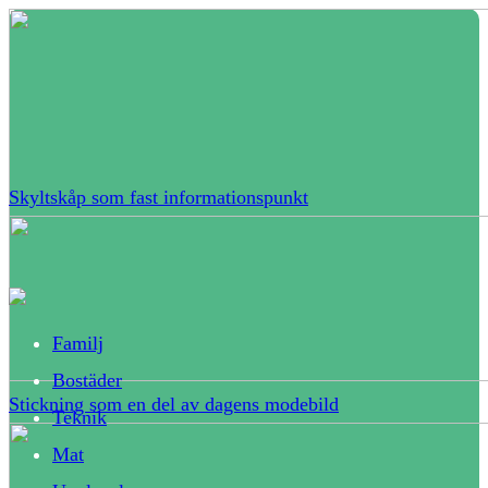
Skyltskåp som fast informationspunkt
Familj
Bostäder
Stickning som en del av dagens modebild
Teknik
Mat