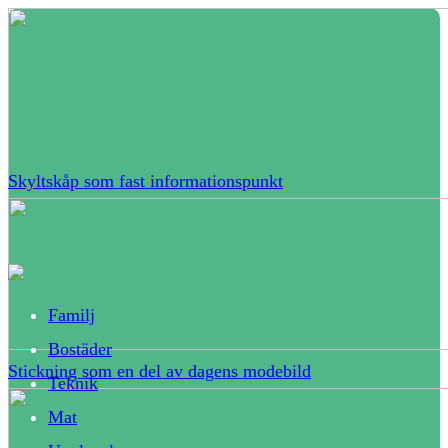
Skyltskåp som fast informationspunkt
Familj
Bostäder
Stickning som en del av dagens modebild
Teknik
Mat