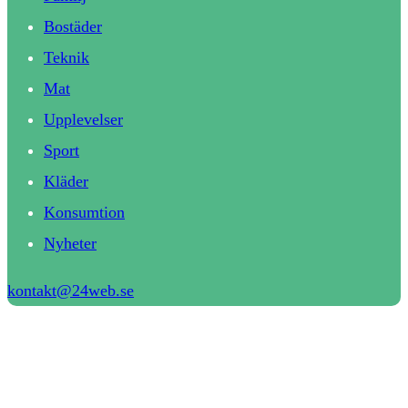
Bostäder
Teknik
Mat
Upplevelser
Sport
Kläder
Konsumtion
Nyheter
kontakt@24web.se