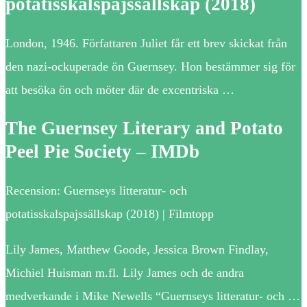
potatisskalspajssällskap (2018)
London, 1946. Författaren Juliet får ett brev skickat från
den nazi-ockuperade ön Guernsey. Hon bestämmer sig för
att besöka ön och möter där de excentriska …
The Guernsey Literary and Potato
Peel Pie Society – IMDb
Recension: Guernseys litteratur- och
potatisskalspajssällskap (2018) | Filmtopp
Lily James, Matthew Goode, Jessica Brown Findlay,
Michiel Huisman m.fl. Lily James och de andra
medverkande i Mike Newells “Guernseys litteratur- och …