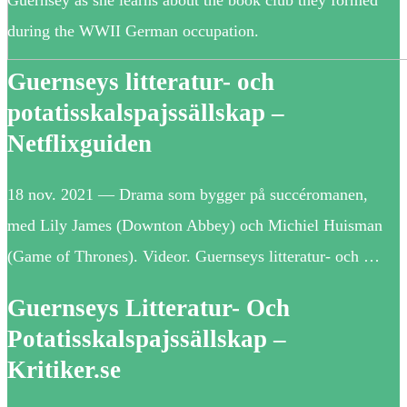
during the WWII German occupation.
Guernseys litteratur- och
potatisskalspajssällskap –
Netflixguiden
18 nov. 2021 — Drama som bygger på succéromanen,
med Lily James (Downton Abbey) och Michiel Huisman
(Game of Thrones). Videor. Guernseys litteratur- och …
Guernseys Litteratur- Och
Potatisskalspajssällskap –
Kritiker.se