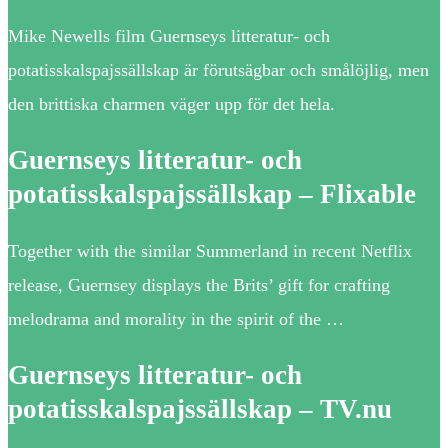
Mike Newells film Guernseys litteratur- och
potatisskalspajssällskap är förutsägbar och smålöjlig, men
den brittiska charmen väger upp för det hela.
Guernseys litteratur- och
potatisskalspajssällskap – Flixable
Together with the similar Summerland in recent Netflix
release, Guernsey displays the Brits’ gift for crafting
melodrama and morality in the spirit of the …
Guernseys litteratur- och
potatisskalspajssällskap – TV.nu