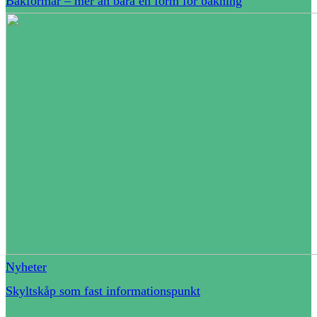
Bakformar – mer än bara en form för bakning
Nyheter
Skyltskåp som fast informationspunkt