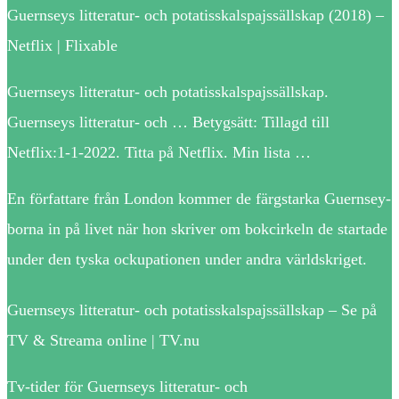
Guernseys litteratur- och potatisskalspajssällskap (2018) –
Netflix | Flixable
Guernseys litteratur- och potatisskalspajssällskap.
Guernseys litteratur- och … Betygsätt: Tillagd till
Netflix:1-1-2022. Titta på Netflix. Min lista …
En författare från London kommer de färgstarka Guernsey-
borna in på livet när hon skriver om bokcirkeln de startade
under den tyska ockupationen under andra världskriget.
Guernseys litteratur- och potatisskalspajssällskap – Se på
TV & Streama online | TV.nu
Tv-tider för Guernseys litteratur- och