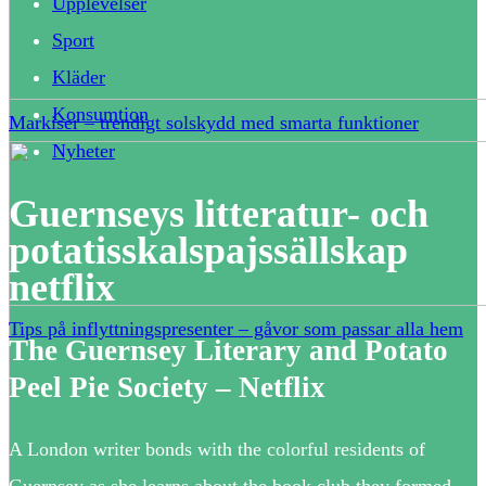
Upplevelser
Sport
Kläder
Konsumtion
Markiser – trendigt solskydd med smarta funktioner
Nyheter
Guernseys litteratur- och
potatisskalspajssällskap
netflix
Tips på inflyttningspresenter – gåvor som passar alla hem
The Guernsey Literary and Potato
Peel Pie Society – Netflix
A London writer bonds with the colorful residents of
Guernsey as she learns about the book club they formed