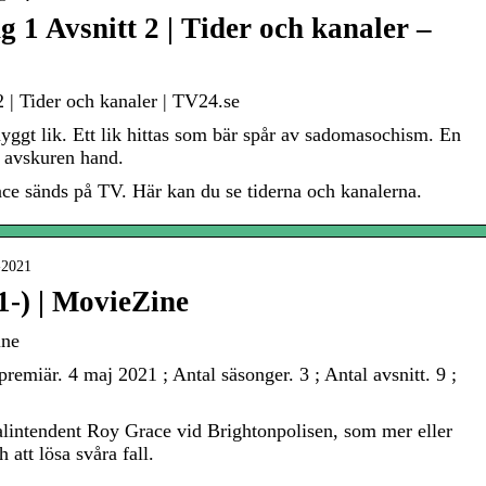
 1 Avsnitt 2 | Tider och kanaler –
 | Tider och kanaler | TV24.se
nyggt lik. Ett lik hittas som bär spår av sadomasochism. En
 avskuren hand.
race sänds på TV. Här kan du se tiderna och kanalerna.
e-2021
1-) | MovieZine
ine
epremiär. 4 maj 2021 ; Antal säsonger. 3 ; Antal avsnitt. 9 ;
alintendent Roy Grace vid Brightonpolisen, som mer eller
h att lösa svåra fall.