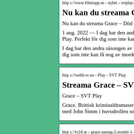
http s://www.filmtopp.se › nyhet › svtpl
Nu kan du streama 
Nu kan du streama Grace – Död 
1 aug. 2022 — I dag har den an
Play. Perfekt för dig som inte k
I dag har den andra säsongen av
dig som inte kan få nog av mord
http s://webb-tv.nu › Play › SVT Play
Streama Grace – S
Grace – SVT Play
Grace. Brittisk kriminaldramase
med John Simm i huvudrollen so
http s://tv24.se › grace-sasong-2-avsnitt-1