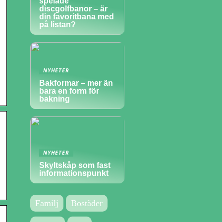
spelade
discgolfbanor – är
din favoritbana med
på listan?
NYHETER
Bakformar – mer än
bara en form för
bakning
NYHETER
Skyltskåp som fast
informationspunkt
Familj
Bostäder