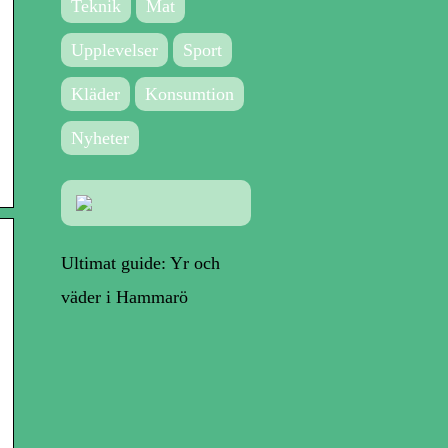
Teknik
Mat
Upplevelser
Sport
Kläder
Konsumtion
Nyheter
Ultimat guide: Yr och
väder i Hammarö