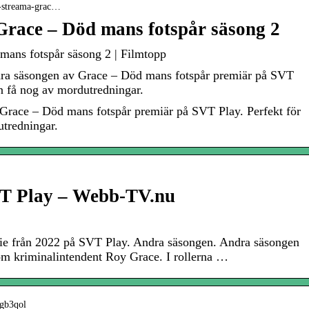
ay-streama-grac…
Grace – Död mans fotspår säsong 2
mans fotspår säsong 2 | Filmtopp
dra säsongen av Grace – Död mans fotspår premiär på SVT
an få nog av mordutredningar.
 Grace – Död mans fotspår premiär på SVT Play. Perfekt för
utredningar.
VT Play – Webb-TV.nu
rie från 2022 på SVT Play. Andra säsongen. Andra säsongen
m kriminalintendent Roy Grace. I rollerna …
-gb3qol