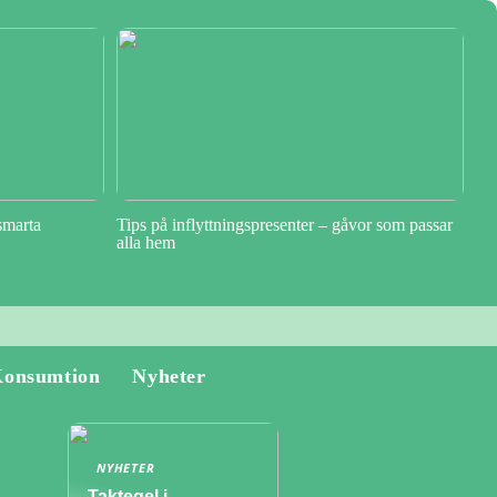
smarta
Tips på inflyttningspresenter – gåvor som passar
alla hem
onsumtion
Nyheter
NYHETER
Taktegel i