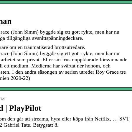
enan
ace (John Simm) byggde sig ett gott rykte, men har nu
a tillgängliga avsnittspänningdeckare.
kare om en traumatiserad brottsutredare.
ace (John Simm) byggde sig ett gott rykte, men har nu
i arbetet som privat. Efter sin frus ouppklarade försvinnande
till ett medium. Medierna har svärtat ner honom, och
esten. I den andra säsongen av serien utreder Roy Grace tre
annien 2020-22)
ier
d | PlayPilot
m den går att streama, hyra eller köpa från Netflix, … SVT
 Gabriel Tate. Betygsatt 8.