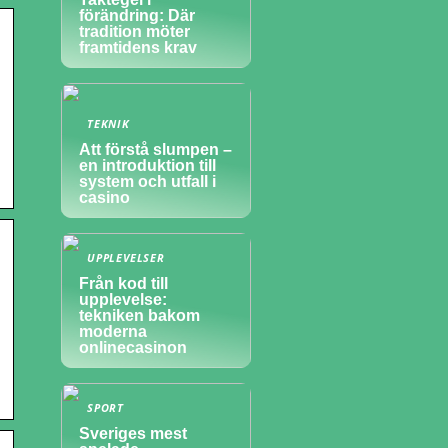
förändring: Där
tradition möter
framtidens krav
TEKNIK
Att förstå slumpen –
en introduktion till
system och utfall i
casino
UPPLEVELSER
Från kod till
upplevelse:
tekniken bakom
moderna
onlinecasinon
SPORT
Sveriges mest