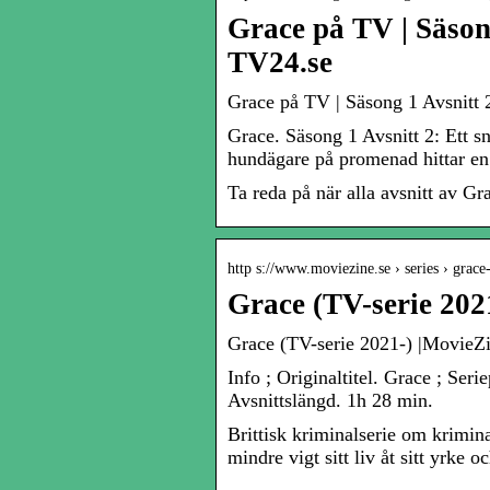
Grace på TV | Säsong
TV24.se
Grace på TV | Säsong 1 Avsnitt 2
Grace. Säsong 1 Avsnitt 2: Ett s
hundägare på promenad hittar en
Ta reda på när alla avsnitt av G
http s://www.moviezine.se › series › grac
Grace (TV-serie 202
Grace (TV-serie 2021-) |MovieZ
Info ; Originaltitel. Grace ; Seri
Avsnittslängd. 1h 28 min.
Brittisk kriminalserie om krimin
mindre vigt sitt liv åt sitt yrke oc