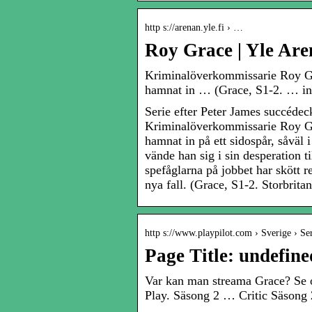
http s://arenan.yle.fi › …
Roy Grace | Yle Ar
Kriminalöverkommissarie Roy Gr
hamnat in … (Grace, S1-2. … ing
Serie efter Peter James succédec
Kriminalöverkommissarie Roy Gr
hamnat in på ett sidospår, såväl 
vände han sig i sin desperation 
spefåglarna på jobbet har skött r
nya fall. (Grace, S1-2. Storbrit
http s://www.playpilot.com › Sverige › Ser
Page Title: undefine
Var kan man streama Grace? Se o
Play. Säsong 2 … Critic Säsong 2