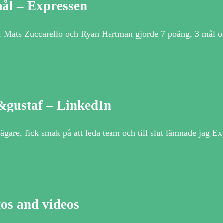
ål – Expressen
, Mats Zuccarello och Ryan Hartman gjorde 7 poäng, 3 mål o
d&gustaf – LinkedIn
tägare, fick smak på att leda team och till slut lämnade jag E
tos and videos