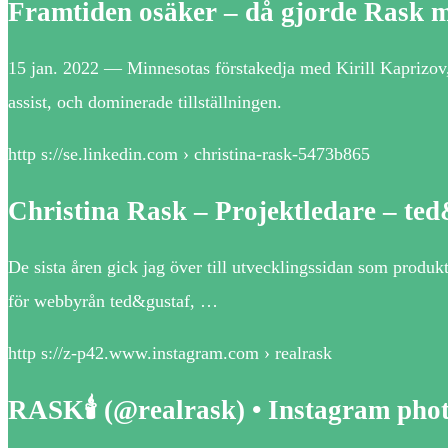
Framtiden osäker – då gjorde Rask m
15 jan. 2022 — Minnesotas förstakedja med Kirill Kaprizov
assist, och dominerade tillställningen.
http s://se.linkedin.com › christina-rask-5473b865
Christina Rask – Projektledare – te
De sista åren gick jag över till utvecklingssidan som produk
för webbyrån ted&gustaf, …
http s://z-p42.www.instagram.com › realrask
RASK🕯️ (@realrask) • Instagram pho