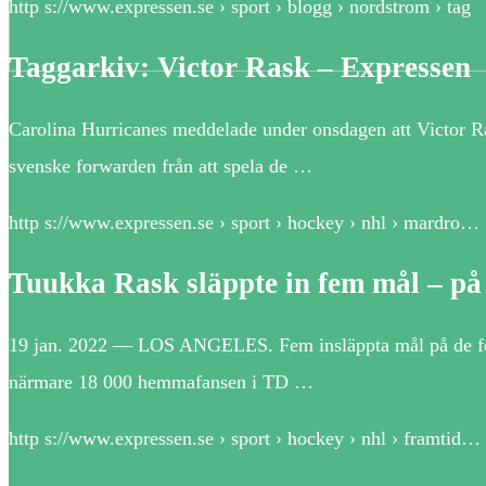
http s://www.expressen.se › sport › blogg › nordstrom › tag
Taggarkiv: Victor Rask – Expressen
Carolina Hurricanes meddelade under onsdagen att Victor Ra
svenske forwarden från att spela de …
http s://www.expressen.se › sport › hockey › nhl › mardro…
Tuukka Rask släppte in fem mål – på 
19 jan. 2022 — LOS ANGELES. Fem insläppta mål på de först
närmare 18 000 hemmafansen i TD …
http s://www.expressen.se › sport › hockey › nhl › framtid…