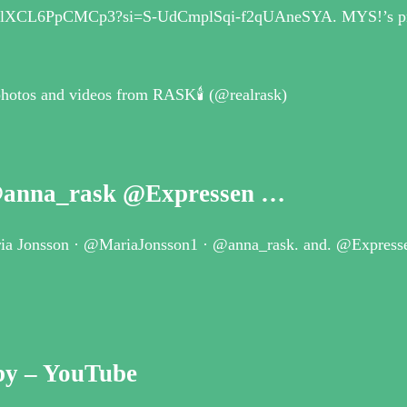
0eT1lXCL6PpCMCp3?si=S-UdCmplSqi-f2qUAneSYA. MYS!’s pr
photos and videos from RASK🕯️ (@realrask)
@anna_rask @Expressen …
ria Jonsson · @MariaJonsson1 · @anna_rask. and. @Expresse
by – YouTube