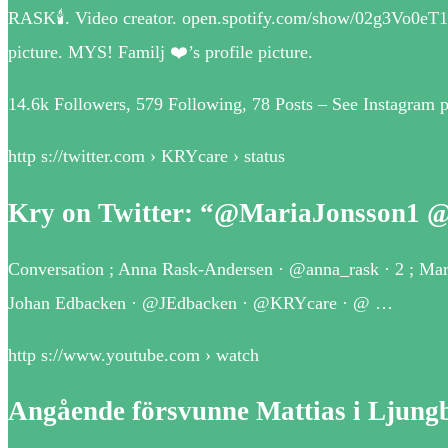
RASK🕯️. Video creator. open.spotify.com/show/02g3Vo
picture. MYS! Familj ❤️’s profile picture.
14.6k Followers, 579 Following, 78 Posts – See Instagram 
http s://twitter.com › KRYcare › status
Kry on Twitter: “@MariaJonsson1 
Conversation ; Anna Rask-Andersen · @anna_rask · 2 ; Ma
Johan Edbacken · @JEdbacken · @KRYcare · @ …
http s://www.youtube.com › watch
Angående försvunne Mattias i Ljung