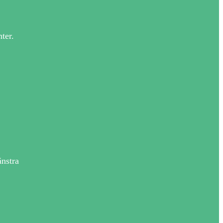
ter.
änstra