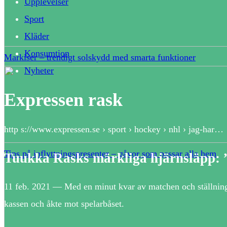
Upplevelser
Sport
Kläder
Konsumtion
Markiser – trendigt solskydd med smarta funktioner
Nyheter
Expressen rask
http s://www.expressen.se › sport › hockey › nhl › jag-har…
Tips på inflyttningspresenter – gåvor som passar alla hem
Tuukka Rasks märkliga hjärnsläpp: ”
11 feb. 2021 — Med en minut kvar av matchen och ställnin
kassen och åkte mot spelarbåset.